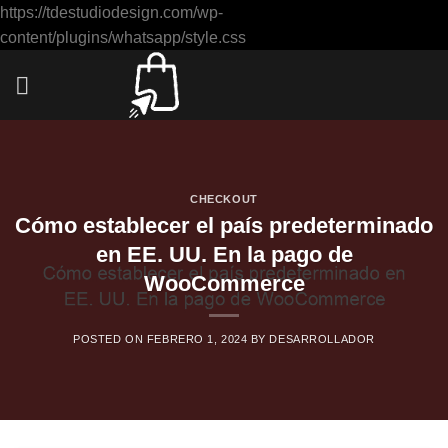
https://tdestudiodesign.com/wp-
Saltar
content/plugins/whatsapp/style.css
al
contenido
CHECKOUT
Cómo establecer el país predeterminado
en EE. UU. En la pago de
WooCommerce
POSTED ON
FEBRERO 1, 2024
BY
DESARROLLADOR