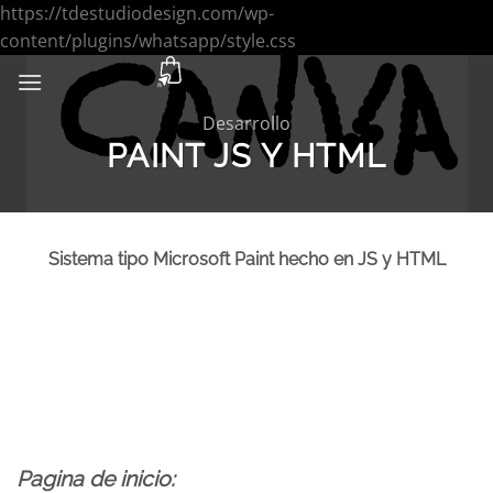
https://tdestudiodesign.com/wp-
Saltar
content/plugins/whatsapp/style.css
al
contenido
Desarrollo
PAINT JS Y HTML
Sistema tipo Microsoft Paint hecho en JS y HTML
Pagina de inicio: