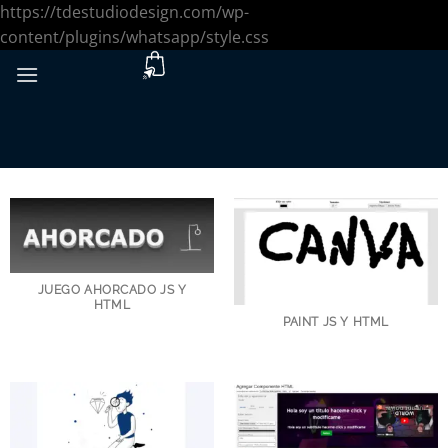
https://tdestudiodesign.com/wp-
Saltar
content/plugins/whatsapp/style.css
al
contenido
JUEGO AHORCADO JS Y
HTML
PAINT JS Y HTML