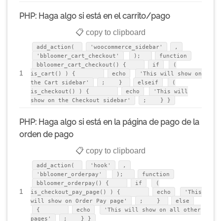
PHP: Haga algo si está en el carrito/pago
📋 copy to clipboard
add_action(
'woocommerce_sidebar'
,
'bbloomer_cart_checkout'
);
function
bbloomer_cart_checkout() {
if
(
1
is_cart() ) {
echo
'This will show on
the Cart sidebar'
; }
elseif
(
is_checkout() ) {
echo
'This will
show on the Checkout sidebar'
; } }
PHP: Haga algo si está en la página de pago de la
orden de pago
📋 copy to clipboard
add_action(
'hook'
,
'bbloomer_orderpay'
);
function
bbloomer_orderpay() {
if
(
1
is_checkout_pay_page() ) {
echo
'This
will show on Order Pay page'
; }
else
{
echo
'This will show on all other
pages'
; } }