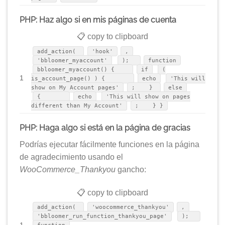
PHP: Haz algo si en mis páginas de cuenta
📋 copy to clipboard
add_action(
'hook'
,
'bbloomer_myaccount'
);
function
bbloomer_myaccount() {
if
(
1
is_account_page() ) {
echo
'This will
show on My Account pages'
; }
else
{
echo
'This will show on pages
different than My Account'
; } }
PHP: Haga algo si está en la página de gracias
Podrías ejecutar fácilmente funciones en la página
de agradecimiento usando el
WooCommerce_Thankyou
gancho:
📋 copy to clipboard
add_action(
'woocommerce_thankyou'
,
'bbloomer_run_function_thankyou_page'
);
1