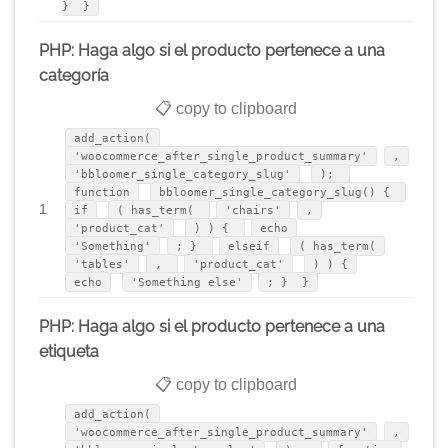
} }
PHP: Haga algo si el producto pertenece a una
categoría
📋 copy to clipboard
add_action(
'woocommerce_after_single_product_summary'
,
'bbloomer_single_category_slug'
);
function
bbloomer_single_category_slug() {
1
if
( has_term(
'chairs'
,
'product_cat'
) ) {
echo
'Something'
; }
elseif
( has_term(
'tables'
,
'product_cat'
) ) {
echo
'Something else'
; } }
PHP: Haga algo si el producto pertenece a una
etiqueta
📋 copy to clipboard
add_action(
'woocommerce_after_single_product_summary'
,