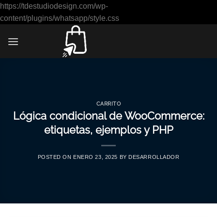
https://tdestudiodesign.com/wp-
Saltar
content/plugins/whatsapp/style.css
al
contenido
CARRITO
Lógica condicional de WooCommerce:
etiquetas, ejemplos y PHP
POSTED ON
ENERO 23, 2025
BY
DESARROLLADOR