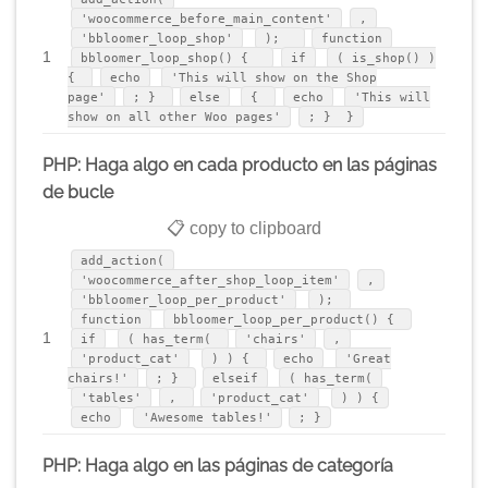
'woocommerce_before_main_content'
,
'bbloomer_loop_shop'
);
function
1
bbloomer_loop_shop() {
if
( is_shop() )
{
echo
'This will show on the Shop
page'
; }
else
{
echo
'This will
show on all other Woo pages'
; } }
PHP: Haga algo en cada producto en las páginas
de bucle
📋 copy to clipboard
add_action(
'woocommerce_after_shop_loop_item'
,
'bbloomer_loop_per_product'
);
function
bbloomer_loop_per_product() {
1
if
( has_term(
'chairs'
,
'product_cat'
) ) {
echo
'Great
chairs!'
; }
elseif
( has_term(
'tables'
,
'product_cat'
) ) {
echo
'Awesome tables!'
; }
PHP: Haga algo en las páginas de categoría