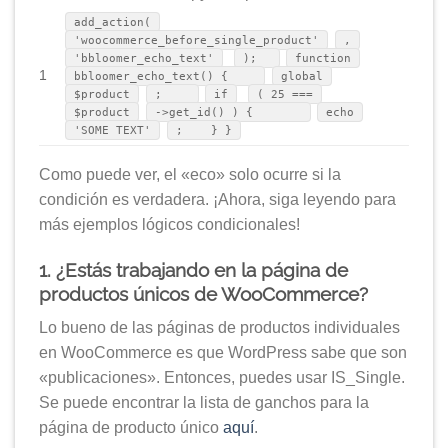
add_action(
'woocommerce_before_single_product'
,
'bbloomer_echo_text'
);
function
1
bbloomer_echo_text() {
global
$product
;
if
( 25 ===
$product
->get_id() ) {
echo
'SOME TEXT'
; } }
Como puede ver, el «eco» solo ocurre si la
condición es verdadera. ¡Ahora, siga leyendo para
más ejemplos lógicos condicionales!
1. ¿Estás trabajando en la página de
productos únicos de WooCommerce?
Lo bueno de las páginas de productos individuales
en WooCommerce es que WordPress sabe que son
«publicaciones». Entonces, puedes usar IS_Single.
Se puede encontrar la lista de ganchos para la
página de producto único
aquí
.