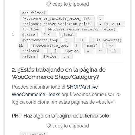
📋 copy to clipboard
add_filter(
'woocommerce_variable_price_html'
,
'bbloomer_remove_variation_price'
, 10, 2 );
function
bbloomer_remove_variation_price(
1
$price
) {
global
$woocommerce_loop
;
if
( is_product()
&&
$woocommerce_loop
[
'name'
] ==
'related'
) {
$price
=
''
; }
return
$price
; }
2. ¿Estás trabajando en la página de
WooCommerce Shop/Category?
Puedes encontrar todo el
SHOP/Archive
WooCommerce Hooks
aquí. Veamos cómo usar la
lógica condicional en estas páginas de «bucle»:
PHP: Haz algo en la página de la tienda solo
📋 copy to clipboard
add_action(