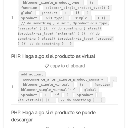
'bbloomer_single_product_type'
);
function
bbloomer_single_product_type() {
global
$product
;
if
(
1
$product
->is_type(
'simple'
) ){
// do something } elseif( $product->is_type(
'variable' ) ){ // do something } elseif(
$product->is_type( 'external' ) ){ // do
something } elseif( $product->is_type( 'grouped'
) ){ // do something } }
PHP: Haga algo si el producto es virtual
📋 copy to clipboard
add_action(
'woocommerce_after_single_product_summary'
,
'bbloomer_single_virtual'
);
function
1
bbloomer_single_virtual() {
global
$product
;
if
(
$product
-
>is_virtual() ){
// do something } }
PHP: Haga algo si el producto se puede
descargar