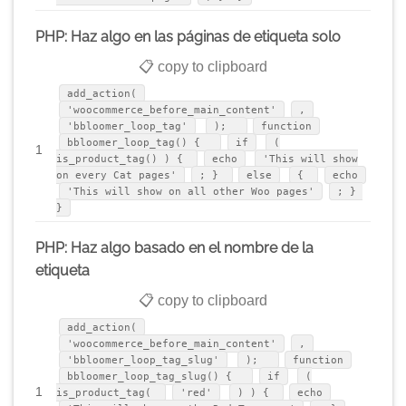
PHP: Haz algo en las páginas de etiqueta solo
📋 copy to clipboard
add_action(
'woocommerce_before_main_content'
,
'bbloomer_loop_tag'
);
function
bbloomer_loop_tag() {
if
(
1
is_product_tag() ) {
echo
'This will show
on every Cat pages'
; }
else
{
echo
'This will show on all other Woo pages'
; }
}
PHP: Haz algo basado en el nombre de la
etiqueta
📋 copy to clipboard
add_action(
'woocommerce_before_main_content'
,
'bbloomer_loop_tag_slug'
);
function
bbloomer_loop_tag_slug() {
if
(
1
is_product_tag(
'red'
) ) {
echo