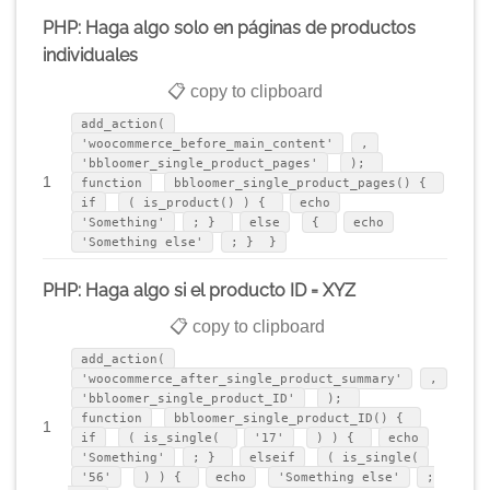
PHP: Haga algo solo en páginas de productos
individuales
📋 copy to clipboard
add_action(
'woocommerce_before_main_content'
,
'bbloomer_single_product_pages'
);
1
function
bbloomer_single_product_pages() {
if
( is_product() ) {
echo
'Something'
; }
else
{
echo
'Something else'
; } }
PHP: Haga algo si el producto ID = XYZ
📋 copy to clipboard
add_action(
'woocommerce_after_single_product_summary'
,
'bbloomer_single_product_ID'
);
function
bbloomer_single_product_ID() {
1
if
( is_single(
'17'
) ) {
echo
'Something'
; }
elseif
( is_single(
'56'
) ) {
echo
'Something else'
;