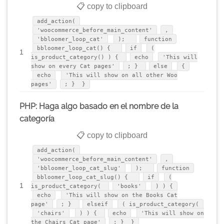
📋 copy to clipboard
add_action(
'woocommerce_before_main_content'
,
'bbloomer_loop_cat'
);
function
bbloomer_loop_cat() {
if
(
1
is_product_category() ) {
echo
'This will
show on every Cat pages'
; }
else
{
echo
'This will show on all other Woo
pages'
; } }
PHP: Haga algo basado en el nombre de la
categoría
📋 copy to clipboard
add_action(
'woocommerce_before_main_content'
,
'bbloomer_loop_cat_slug'
);
function
bbloomer_loop_cat_slug() {
if
(
1
is_product_category(
'books'
) ) {
echo
'This will show on the Books Cat
page'
; }
elseif
( is_product_category(
'chairs'
) ) {
echo
'This will show on
the Chairs Cat page'
; } }