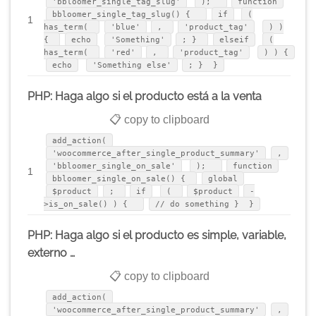
'bbloomer_single_tag_slug'
);
function
bbloomer_single_tag_slug() {
if
(
1
has_term(
'blue'
,
'product_tag'
) )
{
echo
'Something'
; }
elseif
(
has_term(
'red'
,
'product_tag'
) ) {
echo
'Something else'
; } }
PHP: Haga algo si el producto está a la venta
📋 copy to clipboard
add_action(
'woocommerce_after_single_product_summary'
,
'bbloomer_single_on_sale'
);
function
1
bbloomer_single_on_sale() {
global
$product
;
if
(
$product
-
>is_on_sale() ) {
// do something } }
PHP: Haga algo si el producto es simple, variable,
externo …
📋 copy to clipboard
add_action(
'woocommerce_after_single_product_summary'
,