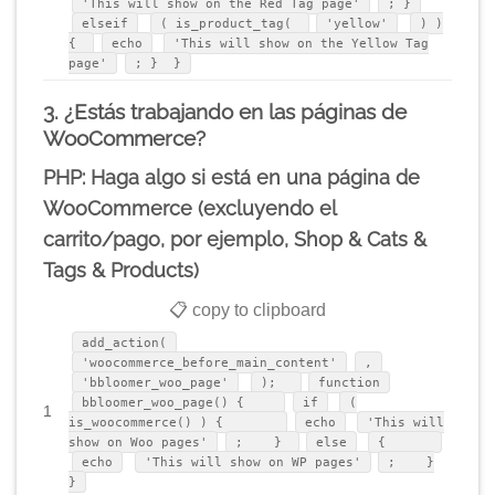
'This will show on the Red Tag page'
; }
elseif
( is_product_tag(
'yellow'
) )
{
echo
'This will show on the Yellow Tag
page'
; } }
3. ¿Estás trabajando en las páginas de
WooCommerce?
PHP: Haga algo si está en una página de
WooCommerce (excluyendo el
carrito/pago, por ejemplo, Shop & Cats &
Tags & Products)
📋 copy to clipboard
add_action(
'woocommerce_before_main_content'
,
'bbloomer_woo_page'
);
function
bbloomer_woo_page() {
if
(
1
is_woocommerce() ) {
echo
'This will
show on Woo pages'
; }
else
{
echo
'This will show on WP pages'
; }
}