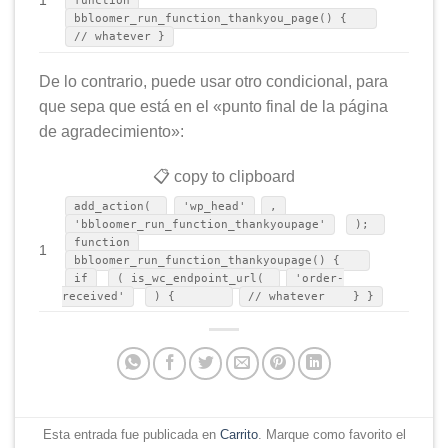
function
bbloomer_run_function_thankyou_page() {
// whatever }
De lo contrario, puede usar otro condicional, para
que sepa que está en el «punto final de la página
de agradecimiento»:
📋 copy to clipboard
add_action(
'wp_head'
,
'bbloomer_run_function_thankyoupage'
);
function
1
bbloomer_run_function_thankyoupage() {
if
( is_wc_endpoint_url(
'order-
received'
) {
// whatever } }
Esta entrada fue publicada en
Carrito
. Marque como favorito el