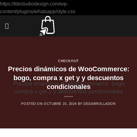
https://tdestudiodesign.com/wp-
Saltar
content/plugins/whatsapp/style.css
al
contenido
CHECKOUT
Precios dinámicos de WooCommerce:
bogo, compra x get y y descuentos
condicionales
POSTED ON
OCTUBRE 15, 2024
BY
DESARROLLADOR