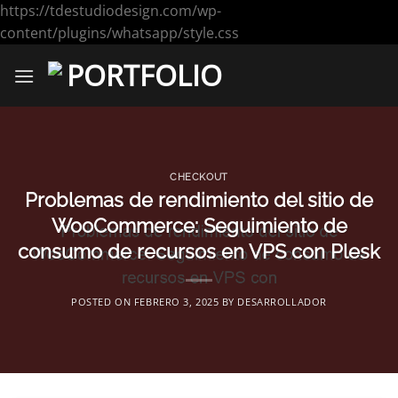
https://tdestudiodesign.com/wp-
Saltar
content/plugins/whatsapp/style.css
al
contenido
CHECKOUT
Problemas de rendimiento del sitio de
WooCommerce: Seguimiento de
consumo de recursos en VPS con Plesk
POSTED ON
FEBRERO 3, 2025
BY
DESARROLLADOR