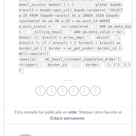
email_exists( $email ) ) { global $wpdb;
$result = $wpdb->get_col( $wpdb->prepare( "SELECT
p.ID FROM {$wpdb->posts} AS p INNER JOIN {$wpdb-
>postmeta} AS pm ON p.ID = pm.post_id WHERE
p.post_status = '
wc-completed
' AND pm.meta_key
= '
_billing_email
' AND pm.meta_value = %s",
$email )); $result = array_map( '
absint
',
$result ); if ( $result ) { foreach ( $result as
$order_id ) { $order = wc_get_order( $order_id );
WC()->mailer()-
>emails['
WC_Email_Customer_Completed_Order']-
>trigger(
$order_id
,
$order
); } } } }
}
Esta entrada fue publicada en
order
. Marque como favorito el
Enlace permanente
.