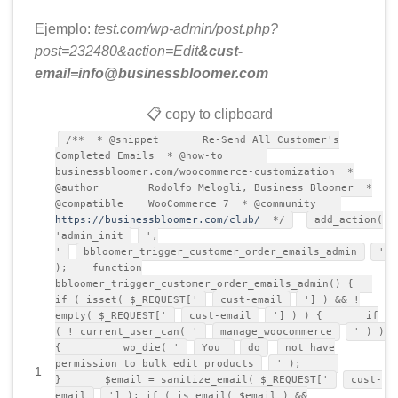
Ejemplo:
test.com/wp-admin/post.php?
post=232480&action=Edit
&cust-
email=info@businessbloomer.com
📋 copy to clipboard
/** * @snippet Re-Send All Customer's
Completed Emails * @how-to
businessbloomer.com/woocommerce-customization *
@author Rodolfo Melogli, Business Bloomer *
@compatible WooCommerce 7 * @community
https://businessbloomer.com/club/
*/
add_action(
'admin_init
',
'
bbloomer_trigger_customer_order_emails_admin
'
); function
bbloomer_trigger_customer_order_emails_admin() {
if ( isset( $_REQUEST['
cust-email
'] ) && !
empty( $_REQUEST['
cust-email
'] ) ) { if
( ! current_user_can( '
manage_woocommerce
' ) )
{ wp_die( '
You
do
not have
permission to bulk edit products
' );
1
} $email = sanitize_email( $_REQUEST['
cust-
email
'] ); if ( is_email( $email ) &&