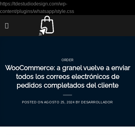
https://tdestudiodesign.com/wp-
Saltar
content/plugins/whatsapp/style.css
al
contenido
ORDER
WooCommerce: a granel vuelve a enviar
todos los correos electrónicos de
pedidos completados del cliente
POSTED ON
AGOSTO 25, 2024
BY
DESARROLLADOR