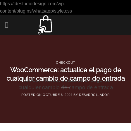
https://tdestudiodesign.com/wp-
Saltar
content/plugins/whatsapp/style.css
al
contenido
CHECKOUT
WooCommerce: actualice el pago de
cualquier cambio de campo de entrada
POSTED ON
OCTUBRE 6, 2024
BY
DESARROLLADOR