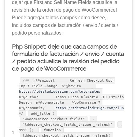
dejar que First and Sell Name Fields actualice la
revisión de la orden de pago de WooCommerce!
Puede agregar tantos campos como desee,
incluidos campos de facturación / envío / cuenta /
pedido personalizados.
Php Snippet: deje que cada campos de
formulario de facturación / envío / cuenta
/ pedido actualice la revisión del pedido
de pago de WooCommerce
/** n*@snippet Refresh Checkout Upon
Input Field Change n*@how-to
https://tdestudiodesign.com/tutoriales
n*@author Tomás Lucas D´Amario, TD Estudio
Design n*@compatible WooCommerce 7
n*@community
https://tdestudiodesign.com/club
*/
add_filter(
'woocommerce_checkout_fields'
,
'tddesign_checkout_fields_trigger_refresh'
,
9999 );
function
1
tddesign_checkout_fields_trigger_refresh(