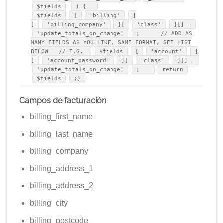
$fields
) {
$fields
[
'billing'
]
[
'billing_company'
][
'class'
][] =
'update_totals_on_change'
; // ADD AS
MANY FIELDS AS YOU LIKE, SAME FORMAT, SEE LIST
BELOW // E.G.
$fields
[
'account'
]
[
'account_password'
][
'class'
][] =
'update_totals_on_change'
;
return
$fields
;}
Campos de facturación
billing_first_name
billing_last_name
billing_company
billing_address_1
billing_address_2
billing_city
billing_postcode