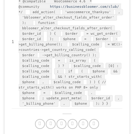
* @compatible WooCommerce 4.6 *
@community
https://businessbloomer.com/club/
*/
add_action(
'woocommerce_thankyou'
,
'bbloomer_alter_checkout_fields_after_order'
);
function
bbloomer_alter_checkout_fields_after_order(
$order_id
) {
$order
= wc_get_order(
$order_id
);
$phone
=
$order
-
1
>get_billing_phone();
$calling_code
= WC()-
>countries->get_country_calling_code(
$order
->get_billing_country() );
$calling_code
=
is_array
(
$calling_code
) ?
$calling_code
[0] :
$calling_code
;
if
(
$phone
&&
$calling_code
&& ! str_starts_with(
$phone
,
$calling_code
) ) { //
str_starts_with() works on PHP 8+ only
$phone
=
$calling_code
.
$phone
; update_post_meta(
$order_id
,
'_billing_phone'
,
$phone
); } }