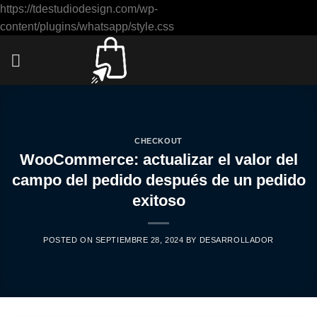
https://tdestudiodesign.com/wp-
Saltar
content/plugins/whatsapp/style.css
al
contenido
CHECKOUT
WooCommerce: actualizar el valor del
campo del pedido después de un pedido
exitoso
POSTED ON
SEPTIEMBRE 28, 2024
BY
DESARROLLADOR