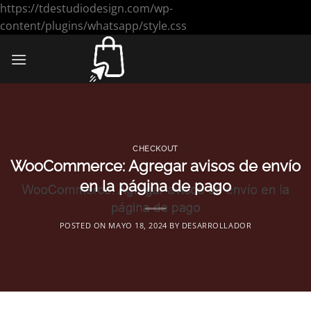
https://tdestudiodesign.com/wp-
Saltar
content/plugins/whatsapp/style.css
al
contenido
CHECKOUT
WooCommerce: Agregar avisos de envío
en la página de pago
POSTED ON
MAYO 18, 2024
BY
DESARROLLADOR