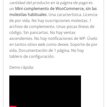
cantidad del producto en la página de pago
es
un
Mini complemento de WooCommerce, sin las
molestias habituales
. Una característica. Licencia
de por vida. No hay suscripciones molestas. 1
archivo de complemento. Unas pocas líneas de
código. Sin pancartas. No hay ventas
ascendentes. No hay notificaciones de WP. Úselo
en tantos sitios web como desee. Soporte de por
vida. Documentación de 1 página. No hay
tablero de configuración.
Demo rápida: