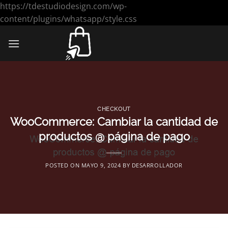
https://tdestudiodesign.com/wp-
Saltar
content/plugins/whatsapp/style.css
al
contenido
CHECKOUT
WooCommerce: Cambiar la cantidad de
productos @ página de pago
POSTED ON
MAYO 9, 2024
BY
DESARROLLADOR