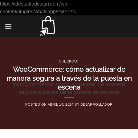
https://tdestudiodesign.com/wp-
Saltar
content/plugins/whatsapp/style.css
al
contenido
CHECKOUT
WooCommerce: cómo actualizar de
manera segura a través de la puesta en
escena
POSTED ON
ABRIL 14, 2024
BY
DESARROLLADOR