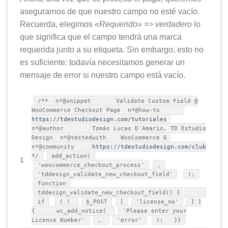
asegurarnos de que nuestro campo no esté vacío.
Recuerda, elegimos
«Requerido» => verdadero
lo
que significa que el campo tendrá una marca
requerida junto a su etiqueta. Sin embargo, esto no
es suficiente: todavía necesitamos generar un
mensaje de error si nuestro campo está vacío.
/** n*@snippet Validate Custom Field @
WooCommerce Checkout Page n*@how-to
https://tdestudiodesign.com/tutoriales
n*@author Tomás Lucas D´Amario, TD Estudio
Design n*@testedwith WooCommerce 6
n*@community
https://tdestudiodesign.com/club
*/
add_action(
1
'woocommerce_checkout_process'
,
'tddesign_validate_new_checkout_field'
);
function
tddesign_validate_new_checkout_field() {
if
( !
$_POST
[
'license_no'
] )
{ wc_add_notice(
'Please enter your
Licence Number'
,
'error'
); }}