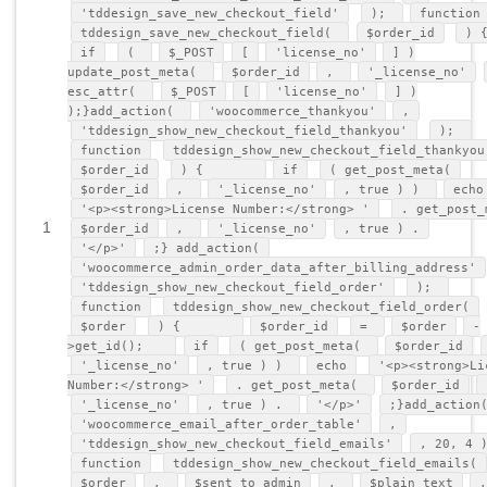
'tddesign_save_new_checkout_field'
);
function
tddesign_save_new_checkout_field(
$order_id
)
if
(
$_POST
[
'license_no'
] )
update_post_meta(
$order_id
,
'_license_no'
esc_attr(
$_POST
[
'license_no'
] )
);}add_action(
'woocommerce_thankyou'
,
'tddesign_show_new_checkout_field_thankyou'
);
function
tddesign_show_new_checkout_field_thankyou
$order_id
) {
if
( get_post_meta(
$order_id
,
'_license_no'
, true ) )
echo
'<p><strong>License Number:</strong> '
. get_post_
1
$order_id
,
'_license_no'
, true ) .
'</p>'
;} add_action(
'woocommerce_admin_order_data_after_billing_address'
'tddesign_show_new_checkout_field_order'
);
function
tddesign_show_new_checkout_field_order(
$order
) {
$order_id
=
$order
-
>get_id();
if
( get_post_meta(
$order_id
'_license_no'
, true ) )
echo
'<p><strong>Li
Number:</strong> '
. get_post_meta(
$order_id
'_license_no'
, true ) .
'</p>'
;}add_action
'woocommerce_email_after_order_table'
,
'tddesign_show_new_checkout_field_emails'
, 20, 4 
function
tddesign_show_new_checkout_field_emails(
$order
,
$sent_to_admin
,
$plain_text