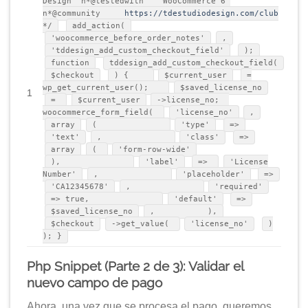
Design n*@testedwith WooCommerce 6
n*@community
https://tdestudiodesign.com/club
*/
add_action(
'woocommerce_before_order_notes'
,
'tddesign_add_custom_checkout_field'
);
function
tddesign_add_custom_checkout_field(
$checkout
) {
$current_user
=
wp_get_current_user();
$saved_license_no
1
=
$current_user
->license_no;
woocommerce_form_field(
'license_no'
,
array
(
'type'
=>
'text'
,
'class'
=>
array
(
'form-row-wide'
),
'label'
=>
'License
Number'
,
'placeholder'
=>
'CA12345678'
,
'required'
=> true,
'default'
=>
$saved_license_no
, ),
$checkout
->get_value(
'license_no'
)
); }
Php Snippet (Parte 2 de 3): Validar el
nuevo campo de pago
Ahora, una vez que se procesa el pago, queremos