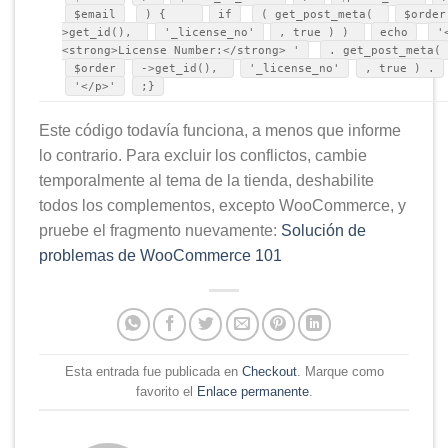
$email
) {
if
( get_post_meta(
$order
>get_id(),
'_license_no'
, true ) )
echo
'
<strong>License Number:</strong> '
. get_post_meta(
$order
->get_id(),
'_license_no'
, true ) .
'</p>'
;}
Este código todavía funciona, a menos que informe
lo contrario. Para excluir los conflictos, cambie
temporalmente al tema de la tienda, deshabilite
todos los complementos, excepto WooCommerce, y
pruebe el fragmento nuevamente:
Solución de
problemas de WooCommerce 101
Esta entrada fue publicada en
Checkout
. Marque como
favorito el
Enlace permanente
.