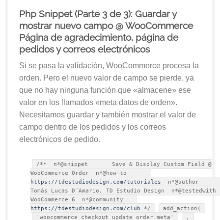
Php Snippet (Parte 3 de 3): Guardar y
mostrar nuevo campo @ WooCommerce
Página de agradecimiento, página de
pedidos y correos electrónicos
Si se pasa la validación, WooCommerce procesa la
orden. Pero el nuevo valor de campo se pierde, ya
que no hay ninguna función que «almacene» ese
valor en los llamados «meta datos de orden».
Necesitamos guardar y también mostrar el valor de
campo dentro de los pedidos y los correos
electrónicos de pedido.
/** n*@snippet Save & Display Custom Field @
WooCommerce Order n*@how-to
https://tdestudiodesign.com/tutoriales
n*@autho
Tomás Lucas D´Amario, TD Estudio Design n*@testedwi
WooCommerce 6 n*@community
https://tdestudiodesign.com/club
*/
add_action(
'woocommerce_checkout_update_order_meta'
,