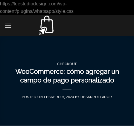
https://tdestudiodesign.com/wp-
Saltar
content/plugins/whatsapp/style.css
al
contenido
CHECKOUT
WooCommerce: cómo agregar un
campo de pago personalizado
POSTED ON
FEBRERO 9, 2024
BY
DESARROLLADOR