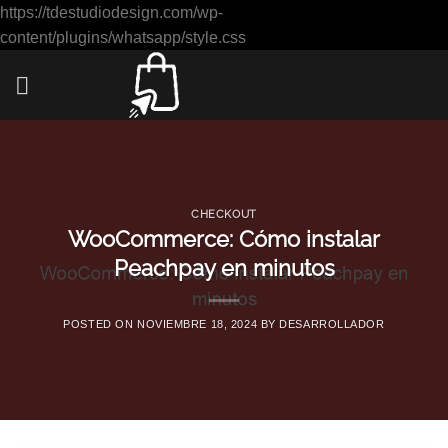
https://tdestudiodesign.com/wp-
Saltar
content/plugins/whatsapp/style.css
al
contenido
CHECKOUT
WooCommerce: Cómo instalar
Peachpay en minutos
POSTED ON
NOVIEMBRE 18, 2024
BY
DESARROLLADOR