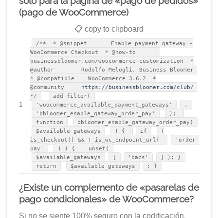
solo para la página de «pago de pedidos»
(pago de WooCommerce)
📋 copy to clipboard
/** * @snippet Enable payment gateway -
WooCommerce Checkout * @how-to
businessbloomer.com/woocommerce-customization *
@author Rodolfo Melogli, Business Bloomer
* @compatible WooCommerce 3.6.2 *
@community
https://businessbloomer.com/club/
*/
add_filter(
1
'woocommerce_available_payment_gateways'
,
'bbloomer_enable_gateway_order_pay'
);
function
bbloomer_enable_gateway_order_pay(
$available_gateways
) {
if
(
is_checkout() && ! is_wc_endpoint_url(
'order-
pay'
) ) { unset(
$available_gateways
[
'bacs'
] ); }
return
$available_gateways
; }
¿Existe un complemento de «pasarelas de
pago condicionales» de WooCommerce?
Si no se siente 100% seguro con la codificación,