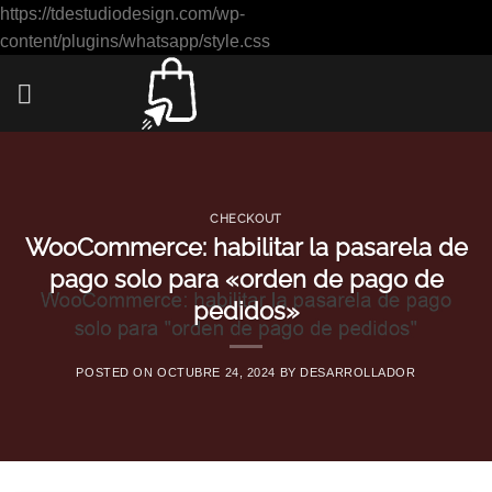
https://tdestudiodesign.com/wp-
Saltar
content/plugins/whatsapp/style.css
al
contenido
CHECKOUT
WooCommerce: habilitar la pasarela de
pago solo para «orden de pago de
pedidos»
POSTED ON
OCTUBRE 24, 2024
BY
DESARROLLADOR