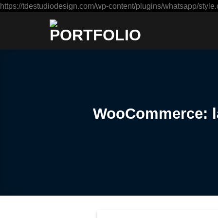
https://tdestudiodesign.com/wp-content/plugins/whatsapp/style.
WooCommerce: la 