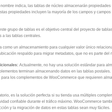
nombre indica, las tablas de núcleo almacenarán propiedades d
as propiedades incluyen la mayoría de los campos y campos d
 grupo de tablas es el objetivo central del proyecto de tabla
 a las tablas centrales.
a como un almacenamiento para cualquier valor único relacion
bicación respaldo para migrar metadatos, que no es parte del 
icionales:
Actualmente, no hay una solución estándar para al
lementos terminan almacenando datos en las tablas postales. L
ón para los complementos de WooCommerce que requieren almac
atorio, es la solución perfecta si su tienda usa múltiples compl
ividad confiable durante el tráfico máximo. WooCommerce tambi
cción y la migración de datos en estas tablas sean muy fáciles.