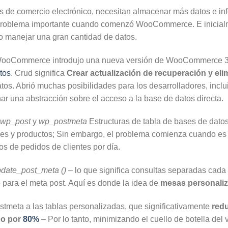
s de comercio electrónico, necesitan almacenar más datos e inf
un problema importante cuando comenzó WooCommerce. E inic
 o manejar una gran cantidad de datos.
ooCommerce introdujo una nueva versión de WooCommerce 3.0
tos
. Crud significa
Crear actualización de recuperación y eli
s. Abrió muchas posibilidades para los desarrolladores, inclui
r una abstracción sobre el acceso a la base de datos directa.
wp_post
y
wp_postmeta
Estructuras de tabla de bases de dato
nes y productos; Sin embargo, el problema comienza cuando es 
s de pedidos de clientes por día.
date_post_meta ()
– lo que significa consultas separadas cada 
 para el meta post. Aquí es donde la idea de
mesas personali
stmeta a las tablas personalizadas, que significativamente
redu
do por
80%
– Por lo tanto, minimizando el cuello de botella del