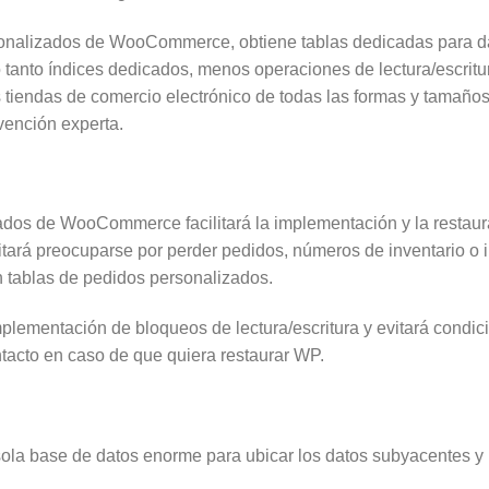
sonalizados de WooCommerce, obtiene tablas dedicadas para d
o tanto índices dedicados, menos operaciones de lectura/escrit
as tiendas de comercio electrónico de todas las formas y tamaño
vención experta.
ados de WooCommerce facilitará la implementación y la restaur
itará preocuparse por perder pedidos, números de inventario o 
n tablas de pedidos personalizados.
mplementación de bloqueos de lectura/escritura y evitará condi
cto en caso de que quiera restaurar WP.
sola base de datos enorme para ubicar los datos subyacentes y 