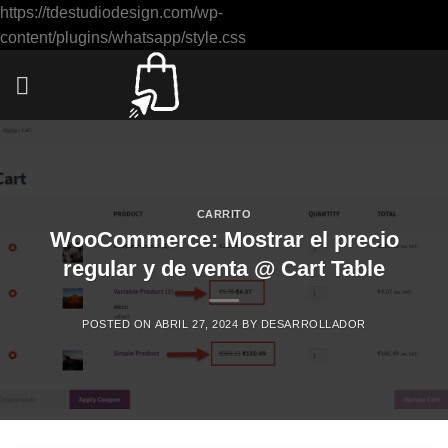
https://tdestudiodesign.com/wp-
Saltar
content/plugins/whatsapp/style.css
al
contenido
CARRITO
WooCommerce: Mostrar el precio
regular y de venta @ Cart Table
POSTED ON
ABRIL 27, 2024
BY
DESARROLLADOR