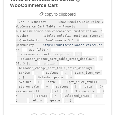
WooCommerce Cart
📋 copy to clipboard
/** * @snippet Show Regular/Sale Price @
WooCommerce Cart Table * @how-to
businessbloomer.com/woocommerce-customization *
@author Rodolfo Melogli, Business Bloomer
* @testedwith WooCommerce 3.8 *
@community
https://businessbloomer.com/club/
*/
add_filter(
'woocommerce_cart_item_price'
,
'bbloomer_change_cart_table_price_display'
,
1
30, 3 );
function
bbloomer_change_cart_table_price_display(
$price
,
$values
,
$cart_item_key
) {
$slashed_price
=
$values
[
'data'
]->get_price_html();
$is_on_sale
=
$values
[
'data'
]-
>is_on_sale();
if
(
$is_on_sale
)
{
$price
=
$slashed_price
;
}
return
$price
; }