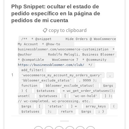
Php Snippet: ocultar el estado de
pedido específico en la página de
pedidos de mi cuenta
📋 copy to clipboard
/** * @snippet Hide Orders @ WooCommerce
My Account * @how-to
businessbloomer.com/woocommerce-customization *
@author Rodolfo Melogli, Business Bloomer
* @compatible WooCommerce 7 * @community
https://businessbloomer.com/club/
*/
add_filter(
1
'woocommerce_my_account_my_orders_query'
,
'bbloomer_exclude_status'
, 9999 );
function
bbloomer_exclude_status(
$args
) {
$statuses
= wc_get_order_statuses();
unset(
$statuses
[
'wc-on-hold'
] );
// wc-completed, wc-processing, etc.
$args
[
'status'
] =
array_keys
(
$statuses
);
return
$args
; }