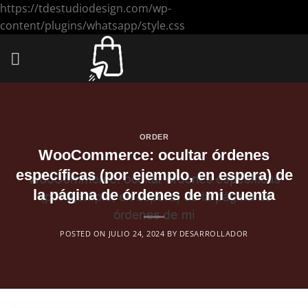
https://tdestudiodesign.com/wp-
Saltar
content/plugins/whatsapp/style.css
al
contenido
ORDER
WooCommerce: ocultar órdenes
específicas (por ejemplo, en espera) de
la página de órdenes de mi cuenta
POSTED ON
JULIO 24, 2024
BY
DESARROLLADOR