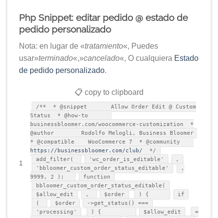
Php Snippet: editar pedido @ estado de
pedido personalizado
Nota: en lugar de «
tratamiento
«, Puedes
usar»
terminado
«,»
cancelado
«, O cualquiera
Estado
de pedido personalizado
.
📋 copy to clipboard
/** * @snippet Allow Order Edit @ Custom
Status * @how-to
businessbloomer.com/woocommerce-customization *
@author Rodolfo Melogli, Business Bloomer
* @compatible WooCommerce 7 * @community
https://businessbloomer.com/club/
*/
add_filter(
'wc_order_is_editable'
,
1
'bbloomer_custom_order_status_editable'
,
9999, 2 );
function
bbloomer_custom_order_status_editable(
$allow_edit
,
$order
) {
if
(
$order
->get_status() ===
'processing'
) {
$allow_edit
=