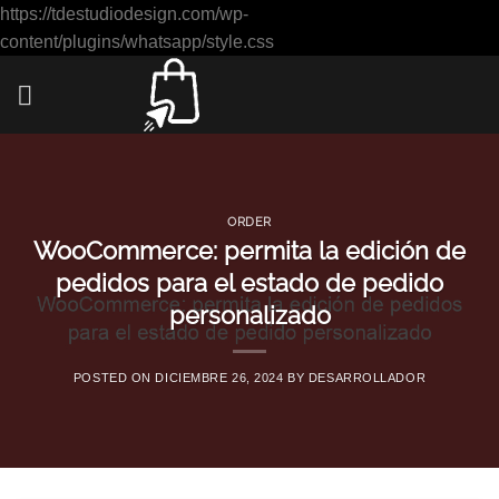
https://tdestudiodesign.com/wp-
Saltar
content/plugins/whatsapp/style.css
al
contenido
ORDER
WooCommerce: permita la edición de
pedidos para el estado de pedido
personalizado
POSTED ON
DICIEMBRE 26, 2024
BY
DESARROLLADOR