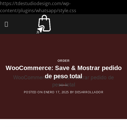
https://tdestudiodesign.com/wp-
Saltar
content/plugins/whatsapp/style.css
al
contenido
ORDER
WooCommerce: Save & Mostrar pedido
de peso total
POSTED ON
ENERO 17, 2025
BY
DESARROLLADOR