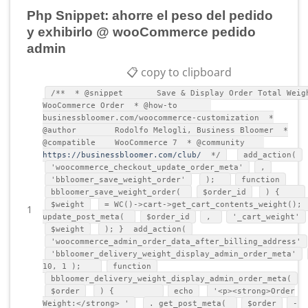
Php Snippet: ahorre el peso del pedido
y exhibirlo @ wooCommerce pedido
admin
📋 copy to clipboard
/** * @snippet Save & Display Order Total Weig
WooCommerce Order * @how-to
businessbloomer.com/woocommerce-customization *
@author Rodolfo Melogli, Business Bloomer *
@compatible WooCommerce 7 * @community
https://businessbloomer.com/club/
*/
add_action(
'woocommerce_checkout_update_order_meta'
,
'bbloomer_save_weight_order'
);
function
bbloomer_save_weight_order(
$order_id
) {
$weight
= WC()->cart->get_cart_contents_weight
1
update_post_meta(
$order_id
,
'_cart_weight'
$weight
); } add_action(
'woocommerce_admin_order_data_after_billing_address'
'bbloomer_delivery_weight_display_admin_order_meta'
10, 1 );
function
bbloomer_delivery_weight_display_admin_order_meta(
$order
) {
echo
'<p><strong>Order
Weight:</strong> '
. get_post_meta(
$order
-