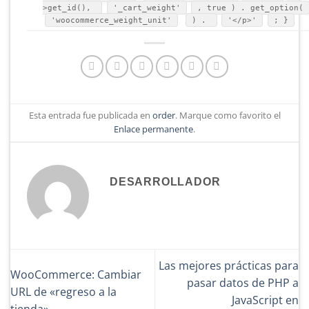
>get_id(),
'_cart_weight'
, true ) . get_option(
'woocommerce_weight_unit'
) .
'</p>'
; }
Esta entrada fue publicada en
order
. Marque como favorito el
Enlace permanente
.
DESARROLLADOR
Las mejores prácticas para
WooCommerce: Cambiar
pasar datos de PHP a
URL de «regreso a la
JavaScript en
tienda»