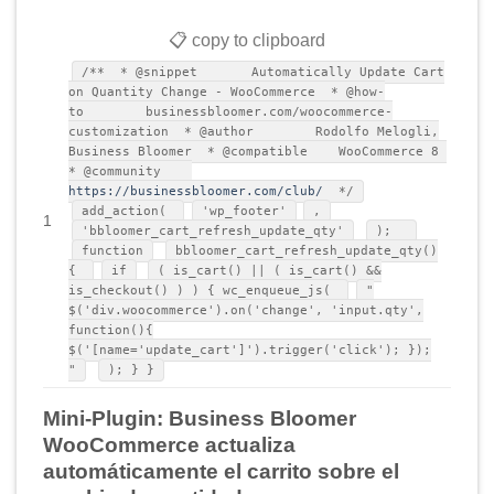
📋 copy to clipboard
/** * @snippet Automatically Update Cart
on Quantity Change - WooCommerce * @how-
to businessbloomer.com/woocommerce-
customization * @author Rodolfo Melogli,
Business Bloomer * @compatible WooCommerce 8
* @community
https://businessbloomer.com/club/
*/
add_action(
'wp_footer'
,
1
'bbloomer_cart_refresh_update_qty'
);
function
bbloomer_cart_refresh_update_qty()
{
if
( is_cart() || ( is_cart() &&
is_checkout() ) ) { wc_enqueue_js(
"
$('div.woocommerce').on('change', 'input.qty',
function(){
$('[name='update_cart']').trigger('click'); });
"
); } }
Mini-Plugin: Business Bloomer
WooCommerce actualiza
automáticamente el carrito sobre el