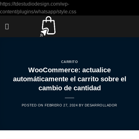
https://tdestudiodesign.com/wp-
Saltar
content/plugins/whatsapp/style.css
al
contenido
CARRITO
WooCommerce: actualice
automáticamente el carrito sobre el
cambio de cantidad
POSTED ON
FEBRERO 27, 2024
BY
DESARROLLADOR