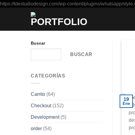
https://tdestudiodesign.com/wp-content/plugins/whatsapp/style.
Buscar
BUSCAR
CATEGORÍAS
Carrito
(64)
19
Ene
Checkout
(152)
pr
Development
(5)
de
pro
order
(54)