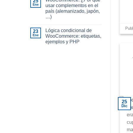
25
Ene
usar complementos en el
país (alemanizado, japón,
…)
Pub
Lógica condicional de
23
Ene
WooCommerce: etiquetas,
ejemplos y PHP
25
Dic
er
cu
ma