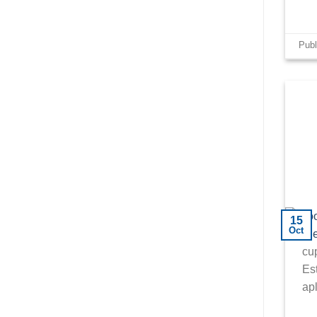
Pub
15
Oct
cu
Es
ap