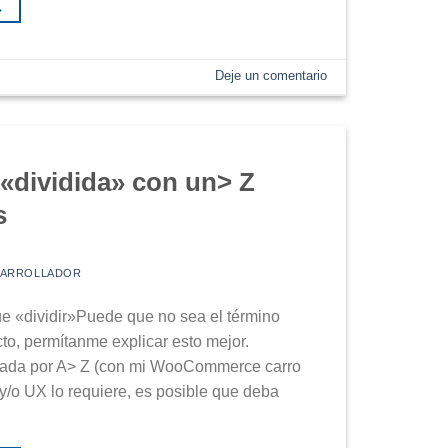
→
Deje un comentario
«dividida» con un> Z
s
SARROLLADOR
e «dividir»Puede que no sea el término
cto, permítanme explicar esto mejor.
ada por A> Z (con mi WooCommerce carro
y/o UX lo requiere, es posible que deba