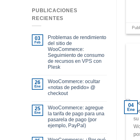
PUBLICACIONES
RECIENTES
Pub
Problemas de rendimiento
03
Feb
del sitio de
WooCommerce:
Seguimiento de consumo
de recursos en VPS con
Plesk
WooCommerce: ocultar
26
Ene
«notas de pedido» @
checkout
04
WooCommerce: agregue
25
Ene
Ene
la tarifa de pago para una
su 
pasarela de pago (por
ejemplo, PayPal)
Wo
po
WooCommerce: ¿Por qué