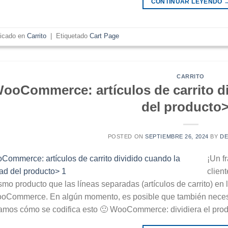
CONTINUAR LEYENDO
licado en
Carrito
|
Etiquetado
Cart Page
CARRITO
ooCommerce: artículos de carrito di
del producto>
POSTED ON
SEPTIEMBRE 26, 2024
BY
D
¡Un f
clien
smo producto que las líneas separadas (artículos de carrito) en 
oCommerce. En algún momento, es posible que también necesit
amos cómo se codifica esto 🙂 WooCommerce: dividiera el pro