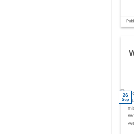
Pub
W
26
Sep
mi
Wo
ve