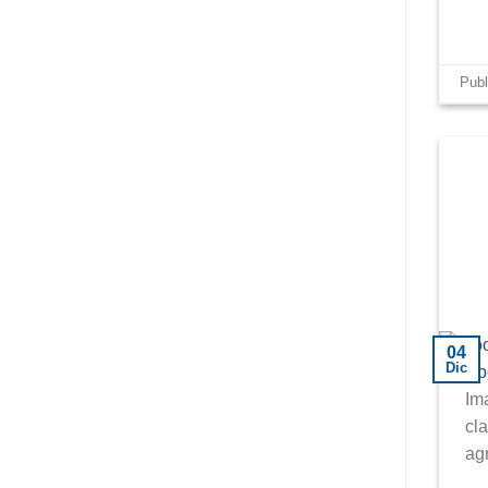
Pub
04
Dic
Im
cl
ag