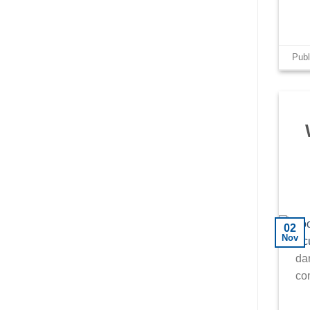
Pub
02
Nov
dar
co