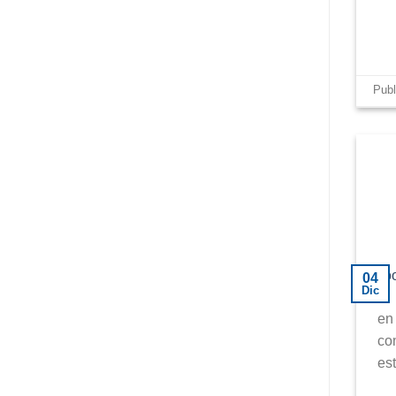
Pub
04
Dic
en 
co
es