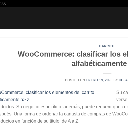
Saltar
css
al
contenido
CARRITO
WooCommerce: clasificar los el
alfabéticamente
POSTED ON
ENERO 19, 2025
BY
DES
Su ca
verse
oductos. Su negocio específico, además, puede requerir que com
spués. Una forma de ordenar la canasta de compras de WooComm
ductos en función de su título, de A a Z.