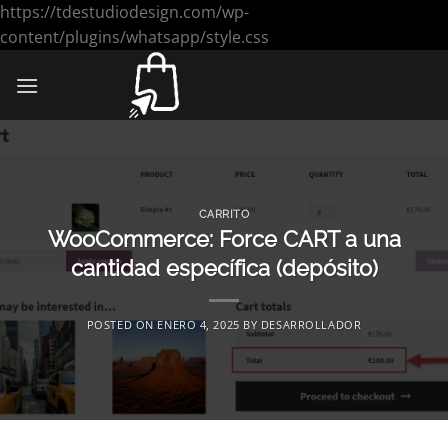
https://tdestudiodesign.com/wp-
Saltar
content/plugins/whatsapp/style.css
al
contenido
CARRITO
WooCommerce: Force CART a una
cantidad específica (depósito)
POSTED ON
ENERO 4, 2025
BY
DESARROLLADOR