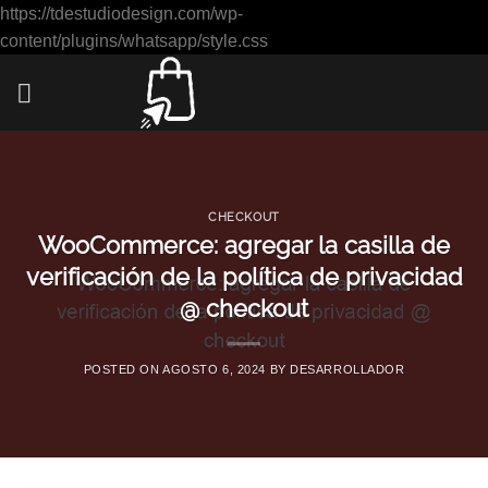
https://tdestudiodesign.com/wp-
Saltar
content/plugins/whatsapp/style.css
al
contenido
CHECKOUT
WooCommerce: agregar la casilla de
verificación de la política de privacidad
@ checkout
POSTED ON
AGOSTO 6, 2024
BY
DESARROLLADOR