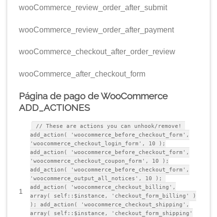
wooCommerce_review_order_after_submit
wooCommerce_review_order_after_payment
wooCommerce_checkout_after_order_review
wooCommerce_after_checkout_form
Página de pago de WooCommerce
ADD_ACTIONES
// These are actions you can unhook/remove!
add_action( 'woocommerce_before_checkout_form',
'woocommerce_checkout_login_form', 10 );
add_action( 'woocommerce_before_checkout_form',
'woocommerce_checkout_coupon_form', 10 );
add_action( 'woocommerce_before_checkout_form',
'woocommerce_output_all_notices', 10 );
add_action( 'woocommerce_checkout_billing',
1
array( self::$instance, 'checkout_form_billing' )
); add_action( 'woocommerce_checkout_shipping',
array( self::$instance, 'checkout_form_shipping'