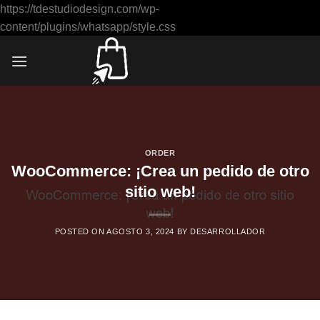
https://tdestudiodesign.com/wp-
Saltar
content/plugins/whatsapp/style.css
al
contenido
ORDER
WooCommerce: ¡Crea un pedido de otro
sitio web!
POSTED ON
AGOSTO 3, 2024
BY
DESARROLLADOR