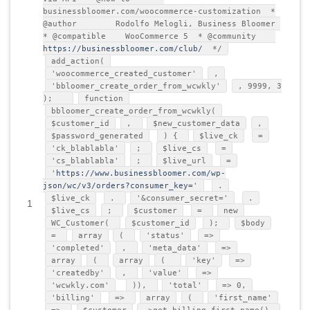
businessbloomer.com/woocommerce-customization *
@author Rodolfo Melogli, Business Bloomer
* @compatible WooCommerce 5 * @community
https://businessbloomer.com/club/
*/
add_action(
'woocommerce_created_customer'
,
'bbloomer_create_order_from_wcwkly'
, 9999, 3
);
function
bbloomer_create_order_from_wcwkly(
$customer_id
,
$new_customer_data
,
$password_generated
) {
$live_ck
=
'ck_blablabla'
;
$live_cs
=
'cs_blablabla'
;
$live_url
=
'
https://www.businessbloomer.com/wp-
json/wc/v3/orders?consumer_key=
'
.
$live_ck
.
'&consumer_secret='
.
1
$live_cs
;
$customer
=
new
WC_Customer(
$customer_id
);
$body
=
array
(
'status'
=>
'completed'
,
'meta_data'
=>
array
(
array
(
'key'
=>
'createdby'
,
'value'
=>
'wcwkly.com'
)),
'total'
=> 0,
'billing'
=>
array
(
'first_name'
=>
$customer
->get_billing_first_name(),