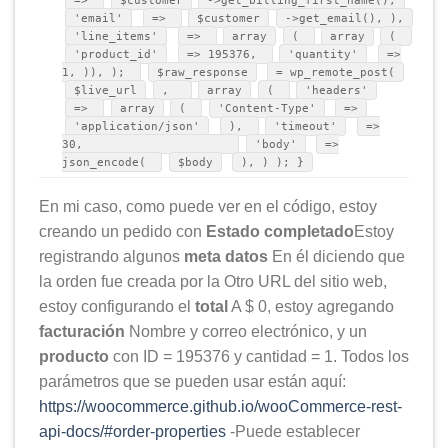
'email'
=>
$customer
->get_email(), ),
'line_items'
=>
array
(
array
(
'product_id'
=> 195376,
'quantity'
=>
1, )), );
$raw_response
= wp_remote_post(
$live_url
,
array
(
'headers'
=>
array
(
'Content-Type'
=>
'application/json'
),
'timeout'
=>
30,
'body'
=>
json_encode(
$body
), ) ); }
En mi caso, como puede ver en el código, estoy
creando un pedido con
Estado completado
Estoy
registrando algunos
meta datos
En él diciendo que
la orden fue creada por la Otro URL del sitio web,
estoy configurando el
total
A $ 0, estoy agregando
facturación
Nombre y correo electrónico, y un
producto
con ID = 195376 y cantidad = 1. Todos los
parámetros que se pueden usar están aquí:
https://woocommerce.github.io/wooCommerce-rest-
api-docs/#order-properties
-Puede establecer