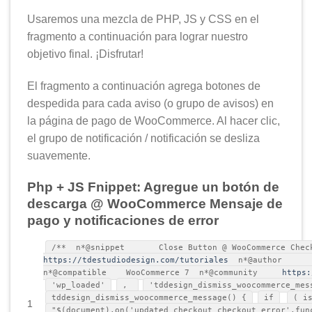
Usaremos una mezcla de PHP, JS y CSS en el
fragmento a continuación para lograr nuestro
objetivo final. ¡Disfrutar!
El fragmento a continuación agrega botones de
despedida para cada aviso (o grupo de avisos) en
la página de pago de WooCommerce. Al hacer clic,
el grupo de notificación / notificación se desliza
suavemente.
Php + JS Fnippet: Agregue un botón de
descarga @ WooCommerce Mensaje de
pago y notificaciones de error
/** n*@snippet Close Button @ WooCommerce Ch
https://tdestudiodesign.com/tutoriales
n*@author Tom
n*@compatible WooCommerce 7 n*@community
https:
'wp_loaded'
,
'tddesign_dismiss_woocommerce_mes
tddesign_dismiss_woocommerce_message() {
if
( i
1
"$(document).on('updated_checkout checkout_error',fun