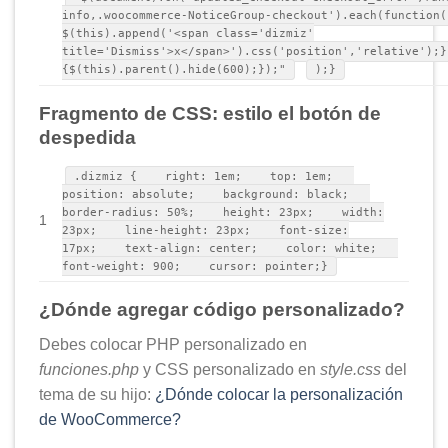
info,.woocommerce-NoticeGroup-checkout').each(function(
$(this).append('<span class='dizmiz'
title='Dismiss'>x</span>').css('position','relative');}
{$(this).parent().hide(600);});"
);}
Fragmento de CSS: estilo el botón de
despedida
.dizmiz { right: 1em; top: 1em;
position: absolute; background: black;
border-radius: 50%; height: 23px; width:
1
23px; line-height: 23px; font-size:
17px; text-align: center; color: white;
font-weight: 900; cursor: pointer;}
¿Dónde agregar código personalizado?
Debes colocar PHP personalizado en
funciones.php
y CSS personalizado en
style.css
del
tema de su hijo:
¿Dónde colocar la personalización
de WooCommerce?