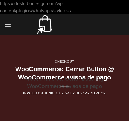
https://tdestudiodesign.com/wp-
Saltar
content/plugins/whatsapp/style.css
al
contenido
CHECKOUT
WooCommerce: Cerrar Button @
WooCommerce avisos de pago
POSTED ON
JUNIO 18, 2024
BY
DESARROLLADOR