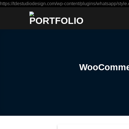
https://tdestudiodesign.com/wp-content/plugins/whatsapp/style.
WooCommerc