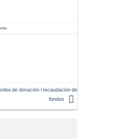
ente
.
os de donación / recaudación de
fondos