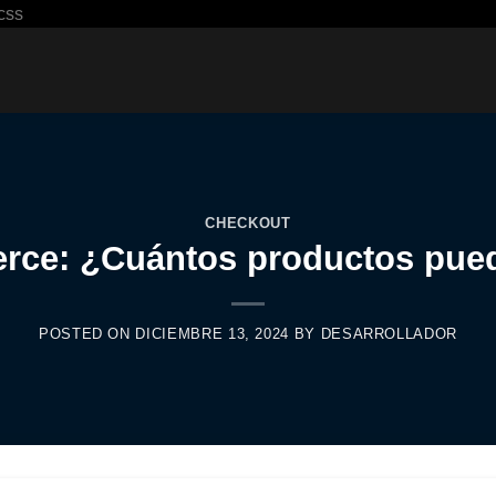
Saltar
css
al
contenido
CHECKOUT
e: ¿Cuántos productos pue
POSTED ON
DICIEMBRE 13, 2024
BY
DESARROLLADOR