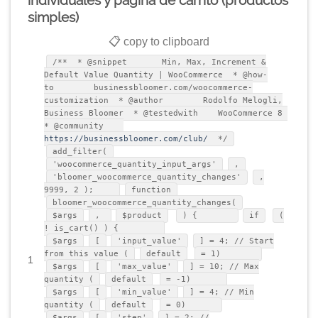
simples)
📋 copy to clipboard
/** * @snippet Min, Max, Increment &
Default Value Quantity | WooCommerce * @how-
to businessbloomer.com/woocommerce-
customization * @author Rodolfo Melogli,
Business Bloomer * @testedwith WooCommerce 8
* @community
https://businessbloomer.com/club/
*/
add_filter(
'woocommerce_quantity_input_args'
,
'bloomer_woocommerce_quantity_changes'
,
9999, 2 );
function
bloomer_woocommerce_quantity_changes(
$args
,
$product
) {
if
(
! is_cart() ) {
$args
[
'input_value'
] = 4; // Start
from this value (
default
= 1)
1
$args
[
'max_value'
] = 10; // Max
quantity (
default
= -1)
$args
[
'min_value'
] = 4; // Min
quantity (
default
= 0)
$args
[
'step'
] = 2; //