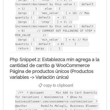
Increment/decrement by this value (
default
= 1) }
else
{
$args
[
'max_value'
] = 10; // Max
quantity (
default
= -1)
$args
[
'step'
] = 2; //
Increment/decrement by this value (
default
= 0) // COMMENT OUT FOLLOWING IF STEP <
MIN_VALUE //
$args
[
'min_value'
] = 4; // Min
quantity (
default
= 0) }
return
$args
; }
Php Snippet 2: Establezca min agrega a la
cantidad de carrito @ WooCommerce
Página de productos únicos (Productos
variables -> Variación única)
📋 copy to clipboard
/** * @snippet Min Add to Cart Quantity
for Variations | WooCommerce * @how-to
businessbloomer.com/woocommerce-customization *
@author Rodolfo Melogli, Business Bloomer