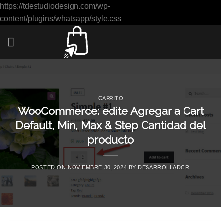
https://tdestudiodesign.com/wp-
Saltar
content/plugins/whatsapp/style.css
al
contenido
CARRITO
WooCommerce: edite Agregar a Cart
Default, Min, Max & Step Cantidad del
producto
POSTED ON
NOVIEMBRE 30, 2024
BY
DESARROLLADOR