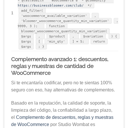
* @testedwith WooCommerce 8 * @community
https://businessbloomer.com/club/
*/
add_filter(
1
'woocommerce_available_variation'
,
'bloomer_woocommerce_quantity_min_variation'
,
9999, 3 );
function
bloomer_woocommerce_quantity_min_variation(
$args
,
$product
,
$variation
) {
$args
[
'min_qty'
] = 5;
return
$args
; }
Complemento avanzado 1: descuentos,
reglas y muestras de cantidad de
WooCommerce
Si te encantaría codificar, pero no te sientas 100%
seguro con eso, hay alternativas de complementos.
Basado en la reputación, la calidad de soporte, la
limpieza del código, la confiabilidad a largo plazo,
el
Complemento de descuentos, reglas y muestras
de WooCommerce
por Studio Wombat es