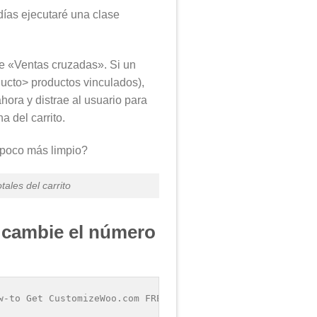
días ejecutaré una clase
e «Ventas cruzadas». Si un
ucto> productos vinculados),
ora y distrae al usuario para
a del carrito.
 poco más limpio?
les del carrito
cambie el número
w-to Get CustomizeWoo.com FREE  * @sourcecode https://bu