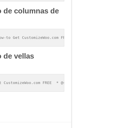
 de columnas de
ow-to Get CustomizeWoo.com FREE  * @sourcecode https://b
de vellas
t CustomizeWoo.com FREE  * @sourcecode https://businessb