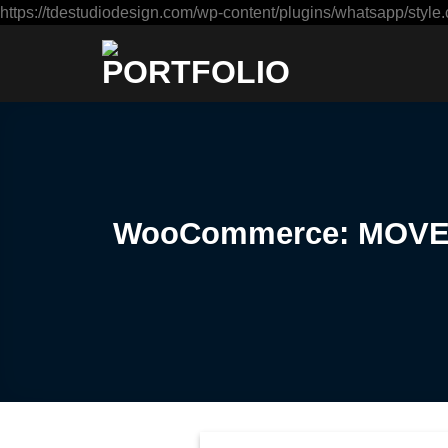
https://tdestudiodesign.com/wp-content/plugins/whatsapp/style.
WooCommerce: MOVE